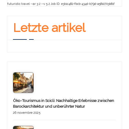
futuristic travel --ar 3:2 --v 5.2 Job ID: e3b1c482-fbcb-434d-b79d-a5810703b81f
Letzte artikel
Öko-Tourismus in Scicli: Nachhaltige Erlebnisse zwischen
Barockarchitektur und unberührter Natur
26 novembre 2025