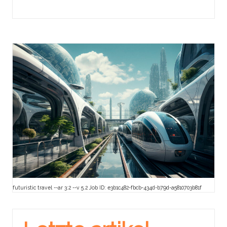
futuristic travel --ar 3:2 --v 5.2 Job ID: e3b1c482-fbcb-434d-b79d-a5810703b81f