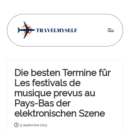
Skip
to
content
Tr
a
v
Die besten Termine für
el
Les festivals de
m
musique prevus au
y
Pays-Bas der
s
elektronischen Szene
el
f
9 septembre 2025